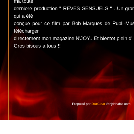
ma toute
derniere production " REVES SENSUELS " ..Un gran
qui a été
conçue pour ce film par Bob Marques de Publi-Musi
télécharger
directement mon magazine N'JOY.. Et bientot plein d' 
Gros bisous a tous !!
Propulsé par
DotClear
© njdebahia.com